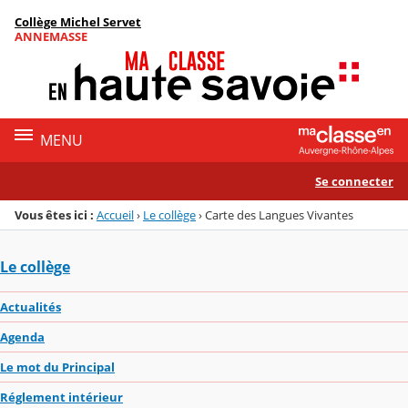
Panneau de gestion des cookies
Collège Michel Servet
Menu de la rubrique
Contenu
ANNEMASSE
MENU
Se connecter
Vous êtes ici :
Accueil
›
Le collège
›
Carte des Langues Vivantes
Le collège
Actualités
Agenda
Le mot du Principal
Réglement intérieur