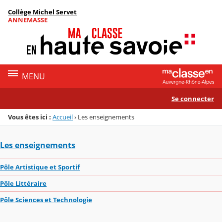
Panneau de gestion des cookies
Collège Michel Servet
Menu de la rubrique
Contenu
ANNEMASSE
MENU
Se connecter
Vous êtes ici :
Accueil
›
Les enseignements
Les enseignements
Pôle Artistique et Sportif
Pôle Littéraire
Pôle Sciences et Technologie