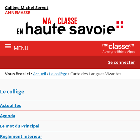
Panneau de gestion des cookies
Collège Michel Servet
Menu de la rubrique
Contenu
ANNEMASSE
MENU
Se connecter
Vous êtes ici :
Accueil
›
Le collège
›
Carte des Langues Vivantes
Le collège
Actualités
Agenda
Le mot du Principal
Réglement intérieur