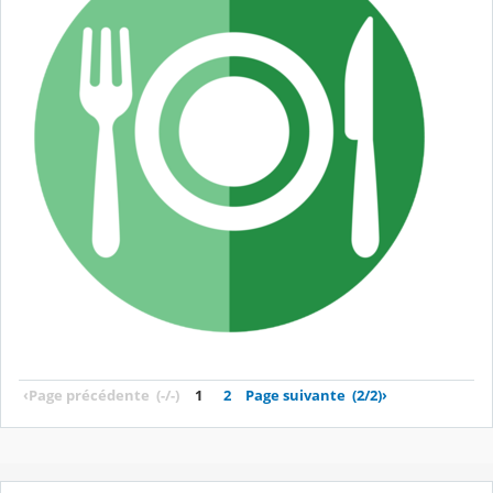
‹
Page précédente
(-/-)
1
2
Page suivante
(2/2)
›