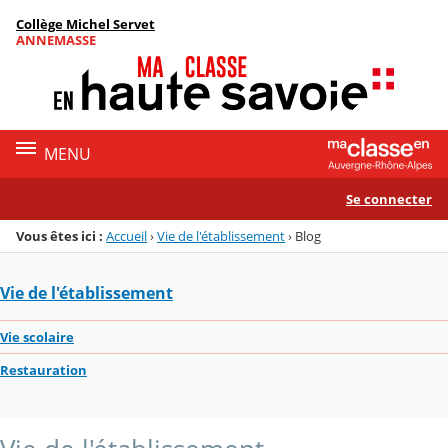
Panneau de gestion des cookies
Collège Michel Servet
Menu de la rubrique
Contenu
ANNEMASSE
MENU
Se connecter
Vous êtes ici :
Accueil
›
Vie de l'établissement
›
Blog
Vie de l'établissement
Vie scolaire
Restauration