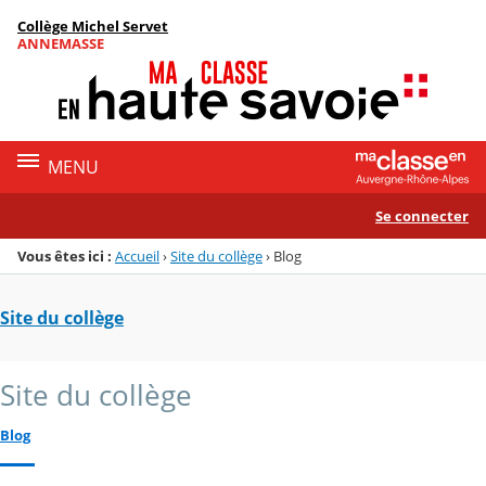
Panneau de gestion des cookies
Collège Michel Servet
Menu de la rubrique
Contenu
ANNEMASSE
MENU
Se connecter
Vous êtes ici :
Accueil
›
Site du collège
›
Blog
Site du collège
Site du collège
Blog