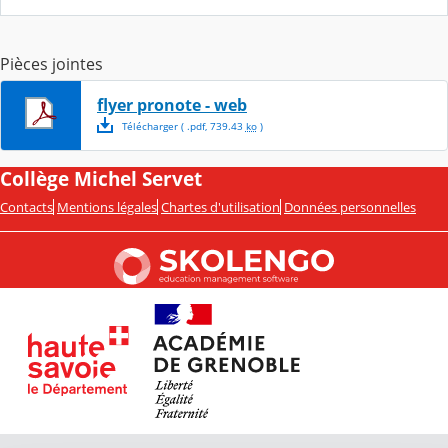
Pièces jointes
flyer pronote - web
Télécharger
( .
pdf
,
739.43
ko
)
Collège Michel Servet
Contacts
Mentions légales
Chartes d'utilisation
Données personnelles