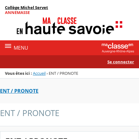
Panneau de gestion des cookies
Collège Michel Servet
Menu de la rubrique
Contenu
ANNEMASSE
MENU
Se connecter
Vous êtes ici :
Accueil
›
ENT / PRONOTE
ENT / PRONOTE
ENT / PRONOTE