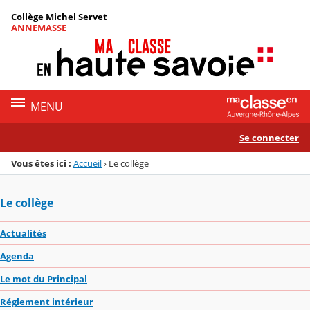
Panneau de gestion des cookies
Collège Michel Servet
Menu de la rubrique
Contenu
ANNEMASSE
MENU
Se connecter
Vous êtes ici :
Accueil
›
Le collège
Le collège
Actualités
Agenda
Le mot du Principal
Réglement intérieur