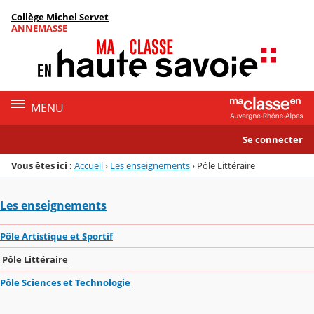
Panneau de gestion des cookies
Collège Michel Servet
Menu de la rubrique
Contenu
ANNEMASSE
MENU
Se connecter
Vous êtes ici :
Accueil
›
Les enseignements
›
Pôle Littéraire
Les enseignements
Pôle Artistique et Sportif
Pôle Littéraire
Pôle Sciences et Technologie