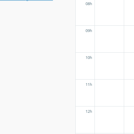
08h
09h
10h
11h
12h