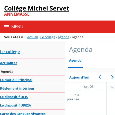
Panneau de gestion des cookies
Collège Michel Servet
Menu de la rubrique
Contenu
ANNEMASSE
MENU
Vous êtes ici :
Accueil
›
Le collège
›
Agenda
›
Agenda
Agenda
Le collège
Agenda
Actualités
Agenda
Aujourd’hui
Le mot du Principal
lun.
03
mar
Réglement intérieur
Sur la
Le dispositif ULIS
journée
Le dispositif UPE2A
Carte des Langues Vivantes