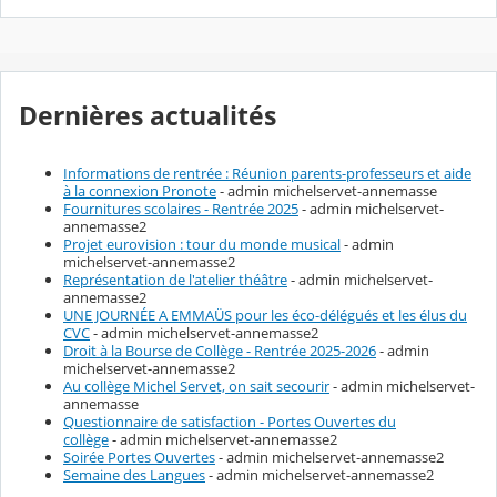
Dernières actualités
Informations de rentrée : Réunion parents-professeurs et aide
à la connexion Pronote
- admin michelservet-annemasse
Fournitures scolaires - Rentrée 2025
- admin michelservet-
annemasse2
Projet eurovision : tour du monde musical
- admin
michelservet-annemasse2
Représentation de l'atelier théâtre
- admin michelservet-
annemasse2
UNE JOURNÉE A EMMAÜS pour les éco-délégués et les élus du
CVC
- admin michelservet-annemasse2
Droit à la Bourse de Collège - Rentrée 2025-2026
- admin
michelservet-annemasse2
Au collège Michel Servet, on sait secourir
- admin michelservet-
annemasse
Questionnaire de satisfaction - Portes Ouvertes du
collège
- admin michelservet-annemasse2
Soirée Portes Ouvertes
- admin michelservet-annemasse2
Semaine des Langues
- admin michelservet-annemasse2