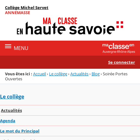
Panneau de gestion des cookies
Collège Michel Servet
Menu de la rubrique
Contenu
ANNEMASSE
MENU
Se connecter
Vous êtes ici :
Accueil
›
Le collège
›
Actualités
›
Blog
›
Soirée Portes
Ouvertes
Le collège
Actualités
Agenda
Le mot du Principal