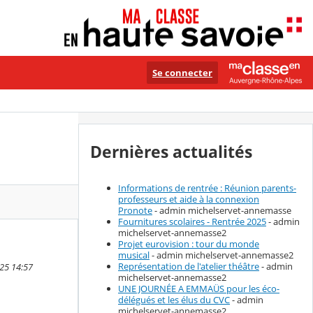
Se connecter
Dernières actualités
Informations de rentrée : Réunion parents-
professeurs et aide à la connexion
Pronote
- admin michelservet-annemasse
Fournitures scolaires - Rentrée 2025
- admin
michelservet-annemasse2
Projet eurovision : tour du monde
musical
- admin michelservet-annemasse2
Représentation de l'atelier théâtre
- admin
025 14:57
michelservet-annemasse2
UNE JOURNÉE A EMMAÜS pour les éco-
délégués et les élus du CVC
- admin
michelservet-annemasse2