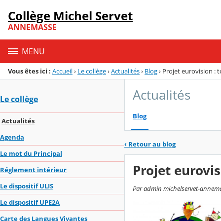
Panneau de gestion des cookies
Collège Michel Servet
Menu de la rubrique
Contenu
ANNEMASSE
MENU
Vous êtes ici :
Accueil
›
Le collège
›
Actualités
›
Blog
›
Projet eurovision :
Actualités
Le collège
Blog
Actualités
Agenda
‹
Retour au blog
Le mot du Principal
Projet eurovi
Réglement intérieur
Le dispositif ULIS
Par admin michelservet-annemas
Le dispositif UPE2A
Carte des Langues Vivantes