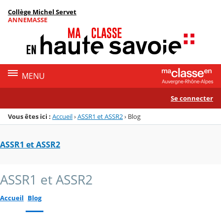
Panneau de gestion des cookies
Collège Michel Servet
Menu de la rubrique
Contenu
ANNEMASSE
MENU
Se connecter
Vous êtes ici :
Accueil
›
ASSR1 et ASSR2
›
Blog
ASSR1 et ASSR2
ASSR1 et ASSR2
Accueil
Blog