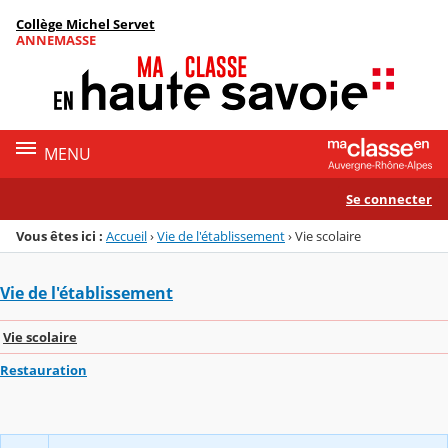
Panneau de gestion des cookies
Collège Michel Servet
Menu de la rubrique
Contenu
ANNEMASSE
MENU
Se connecter
Vous êtes ici :
Accueil
›
Vie de l'établissement
›
Vie scolaire
Vie de l'établissement
Vie scolaire
Restauration