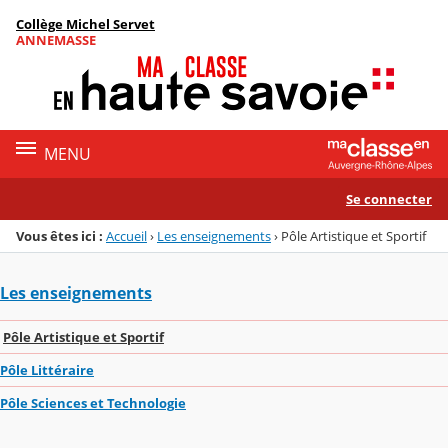
Panneau de gestion des cookies
Collège Michel Servet
Menu de la rubrique
Contenu
ANNEMASSE
MENU
Se connecter
Vous êtes ici :
Accueil
›
Les enseignements
›
Pôle Artistique et Sportif
Les enseignements
Pôle Artistique et Sportif
Pôle Littéraire
Pôle Sciences et Technologie