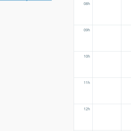
08h
09h
10h
11h
12h