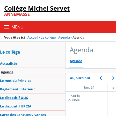
Panneau de gestion des cookies
Collège Michel Servet
Menu de la rubrique
Contenu
ANNEMASSE
MENU
Vous êtes ici :
Accueil
›
Le collège
›
Agenda
›
Agenda
Agenda
Le collège
Agenda
Actualités
Agenda
Aujourd’hui
Le mot du Principal
lun.
24
mar
Réglement intérieur
Sur la
Le dispositif ULIS
journée
Le dispositif UPE2A
Carte des Langues Vivantes