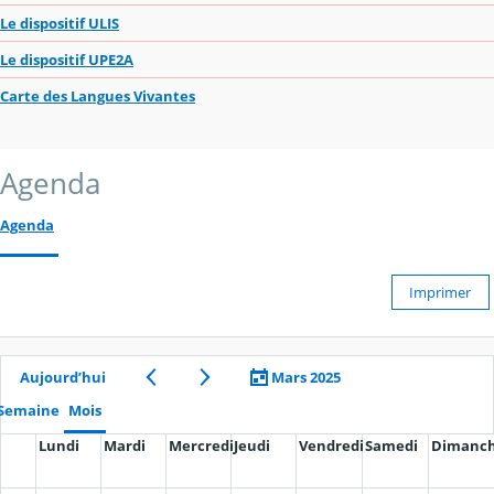
Le dispositif ULIS
Le dispositif UPE2A
Carte des Langues Vivantes
Agenda
Agenda
Imprimer
Aujourd’hui
Mars 2025
Semaine
Mois
Lundi
Mardi
Mercredi
Jeudi
Vendredi
Samedi
Dimanc